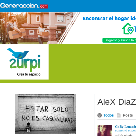
AleX DiaZ
Todos
Posts
GaBy Lenarduz
comentó el per
ashhh edwin