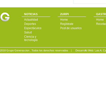
NOTICIAS
2URPI
GASTR
Actualidad
Home
Home
Deportes
Regístrate
Receta
Espectáculos
Post de usuarios
Salud
Ciencia y
tecnología
2018 Grupo Generaccion . Todos los derechos reservados |
Desarrollo Web: Luis A.