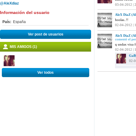
@AleXdiaz
03-04-2012 | 
Información del usuario
AleX DiaZ (Al
hoolas..!!
País:
España
02-04-2012 | 
Ver post de usuarios
AleX DiaZ (Al
comentó el per
q undax vixa fe
MIS AMIGOS (1)
02-04-2012 | 
GaBy
02-0
Ver todos