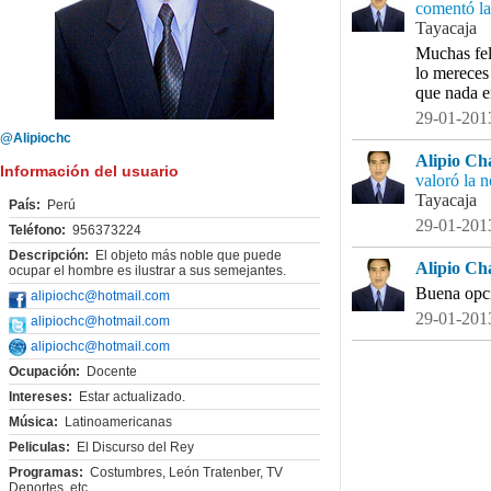
comentó la
Tayacaja
Muchas fel
lo mereces
que nada e
29-01-2013
@Alipiochc
Alipio Ch
Información del usuario
valoró la n
Tayacaja
País:
Perú
29-01-2013
Teléfono:
956373224
Descripción:
El objeto más noble que puede
Alipio Ch
ocupar el hombre es ilustrar a sus semejantes.
Buena opci
alipiochc@hotmail.com
29-01-2013
alipiochc@hotmail.com
alipiochc@hotmail.com
Ocupación:
Docente
Intereses:
Estar actualizado.
Música:
Latinoamericanas
Peliculas:
El Discurso del Rey
Programas:
Costumbres, León Tratenber, TV
Deportes, etc.