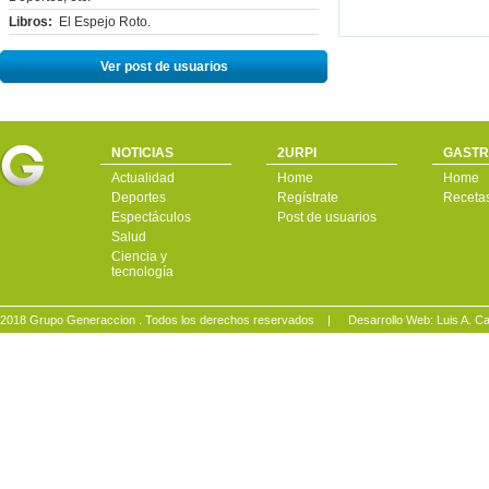
Libros:
El Espejo Roto.
Ver post de usuarios
NOTICIAS
2URPI
GASTR
Actualidad
Home
Home
Deportes
Regístrate
Receta
Espectáculos
Post de usuarios
Salud
Ciencia y
tecnología
2018 Grupo Generaccion . Todos los derechos reservados |
Desarrollo Web: Luis A.