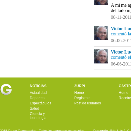
A mi me ap
del todo in
08-11-2011
Victor Lu
comentó la
06-06-2011
Victor Lu
comentó el
06-06-2011
NOTICIAS
2URPI
GASTR
Actualidad
Home
Home
Deportes
Regístrate
Receta
Espectáculos
Post de usuarios
Salud
Ciencia y
tecnología
2018 Grupo Generaccion . Todos los derechos reservados |
Desarrollo Web: Luis A.