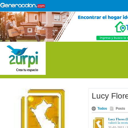
Lucy Flor
Todos
Posts
Lucy Flores (
valoró la rece
31-01-2011 | 