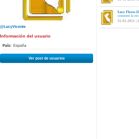
Lucy Flores (
comentó la re
31-01-2011 | 
@LucyVicente
Información del usuario
País:
España
Ver post de usuarios