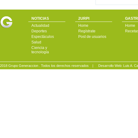
NOTICIAS
2URPI
GASTR
Actualidad
Home
Home
Deportes
Regístrate
Receta
Espectáculos
Post de usuarios
Salud
Ciencia y
tecnología
2018 Grupo Generaccion . Todos los derechos reservados |
Desarrollo Web: Luis A.