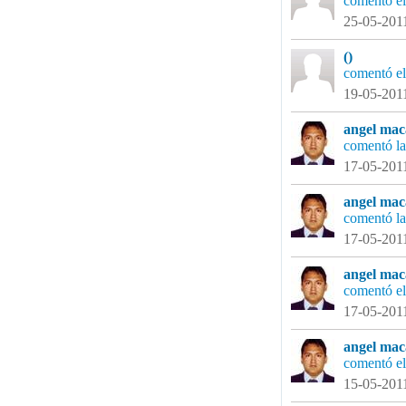
comentó el
25-05-2011
()
comentó el
19-05-2011
angel mac
comentó la
17-05-2011
angel mac
comentó la
17-05-2011
angel mac
comentó el
17-05-2011
angel mac
comentó el
15-05-2011