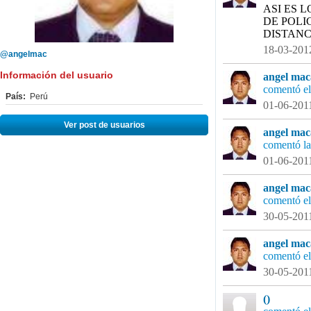
ASI ES 
DE POLI
DISTANCI
18-03-2012
@angelmac
Información del usuario
angel mac
comentó el
País:
Perú
01-06-2011
Ver post de usuarios
angel mac
comentó la
01-06-2011
angel mac
comentó el
30-05-2011
angel mac
comentó el
30-05-2011
()