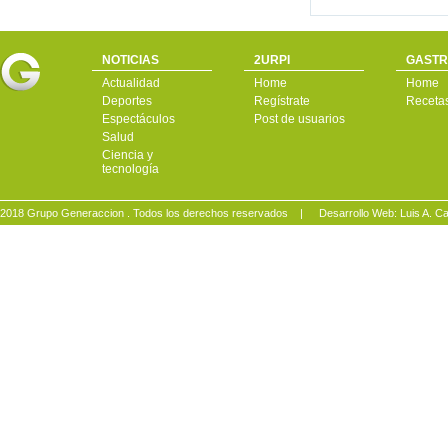
NOTICIAS
2URPI
GASTR
Actualidad
Home
Home
Deportes
Regístrate
Receta
Espectáculos
Post de usuarios
Salud
Ciencia y
tecnología
2018 Grupo Generaccion . Todos los derechos reservados |
Desarrollo Web: Luis A.