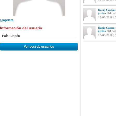
Dario Castro 
posteó
Habrían
13-08-2010 | 
@aprista
Información del usuario
Dario Castro 
posteó
Habrían
13-08-2010 | 
País:
Japón
Ver post de usuarios