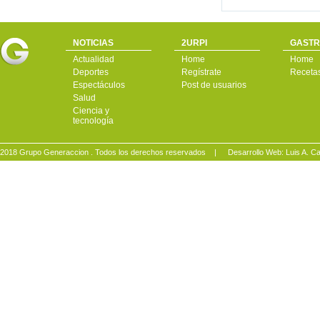
NOTICIAS
2URPI
GASTR
Actualidad
Home
Home
Deportes
Regístrate
Receta
Espectáculos
Post de usuarios
Salud
Ciencia y
tecnología
2018 Grupo Generaccion . Todos los derechos reservados |
Desarrollo Web: Luis A.