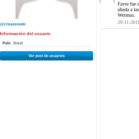
Favre fue 
aliada a l
Wermus.
29-11-2011
@crisazevedo
Información del usuario
País:
Brasil
Ver post de usuarios