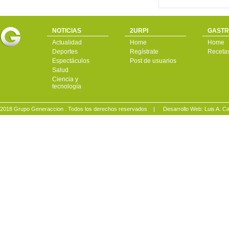
NOTICIAS
2URPI
GASTR
Actualidad
Home
Home
Deportes
Regístrate
Receta
Espectáculos
Post de usuarios
Salud
Ciencia y
tecnología
2018 Grupo Generaccion . Todos los derechos reservados |
Desarrollo Web: Luis A.