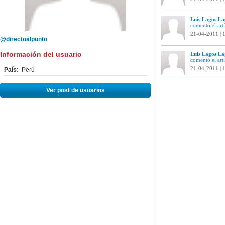
Luis Lagos La
comentó el art
21-04-2011 | 
@directoalpunto
Información del usuario
Luis Lagos La
comentó el art
21-04-2011 | 
País:
Perú
Ver post de usuarios