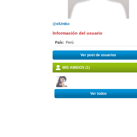
@elUniko
Información del usuario
País:
Perú
Ver post de usuarios
MIS AMIGOS (1)
Ver todos