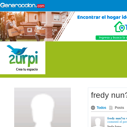
fredy nun
Todos
Posts
fredy nun?ez 
comentó el per
linda fotos