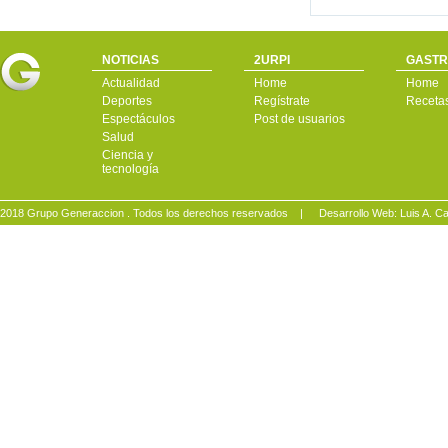
NOTICIAS
2URPI
GASTR
Actualidad
Home
Home
Deportes
Regístrate
Receta
Espectáculos
Post de usuarios
Salud
Ciencia y
tecnología
2018 Grupo Generaccion . Todos los derechos reservados |
Desarrollo Web: Luis A.