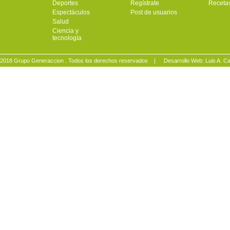
Deportes
Regístrate
Receta
Espectáculos
Post de usuarios
Salud
Ciencia y
tecnología
2018 Grupo Generaccion . Todos los derechos reservados |
Desarrollo Web: Luis A.