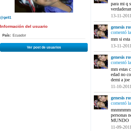
para mi q s
verdaderame
13-11-2011
@geli1
Información del usuario
genesis ro
comentó la
País:
Ecuador
mm si esta 
13-11-2011
Ver post de usuarios
genesis ro
comentó la
mm estas c
edad no co
demi a joe
11-10-2011
genesis ro
comentó la
mnmmmm cad
personas n
MUNDO
11-09-2011