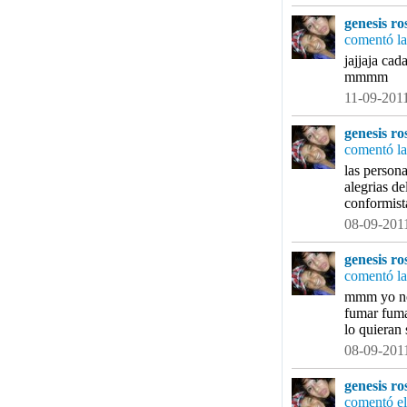
genesis ro
comentó la
jajjaja cad
mmmm
11-09-2011
genesis ro
comentó la
las person
alegrias de
conformist
08-09-2011
genesis ro
comentó la
mmm yo no c
fumar fuma
lo quieran 
08-09-2011
genesis ro
comentó el