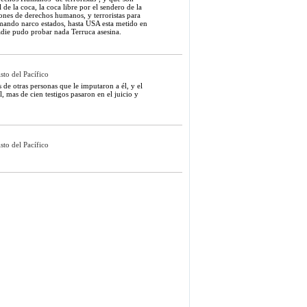
e la coca, la coca libre por el sendero de la
iones de derechos humanos, y terroristas para
rmando narco estados, hasta USA esta metido en
 nadie pudo probar nada Terruca asesina.
sto del Pacífico
 de otras personas que le imputaron a él, y el
as de cien testigos pasaron en el juicio y
sto del Pacífico