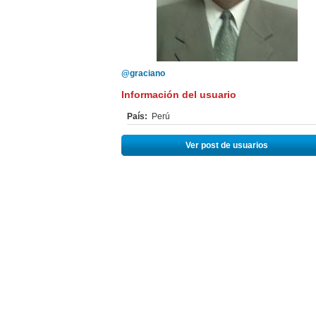
@graciano
Información del usuario
País:
Perú
Ver post de usuarios