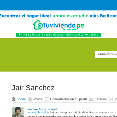
Jair Sanchez
Todos
Posts
Comentarios en mi perfil
Estados
V
Jair Sanchez (graciano)
comentó la noticia
Fujimoristas piden indulto de su líder en apertura de Cri
tuvieron que inventarles eso cargo por la presión de los organismos de De