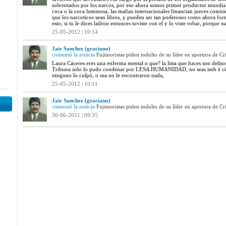
solventados por los narcos, por eso ahora somos primer productor mundial d
coca o la coca luminosa, las mafias internacionales financian jueces comis
que los narcoticos sean libres, y pueden ser tan poderosos como ahora fo
esto, si tu le dices ladron entonces tuviste con el y lo viste robar, porque
25-05-2012 | 10:14
Jair Sanchez (graciano)
comentó la noticia
Fujimoristas piden indulto de su líder en apertura de Cri
Laura Cáceres eres una enferma mental o que? la lista que haces son delitos
Tribuna solo lo pudo condenar por LESA HUMANIDAD, no seas imb é cil, m
ninguno lo culpó, o sea no le encontraron nada,
25-05-2012 | 10:11
Jair Sanchez (graciano)
comentó la noticia
Fujimoristas piden indulto de su líder en apertura de Cri
30-06-2011 | 09:35