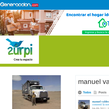
manuel va
Todos
Posts
manuel valdes
comentó la not
04-09-2011 | 