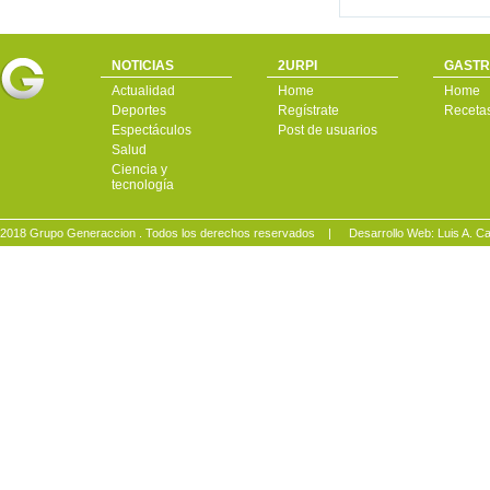
NOTICIAS
2URPI
GASTR
Actualidad
Home
Home
Deportes
Regístrate
Receta
Espectáculos
Post de usuarios
Salud
Ciencia y
tecnología
2018 Grupo Generaccion . Todos los derechos reservados |
Desarrollo Web: Luis A.