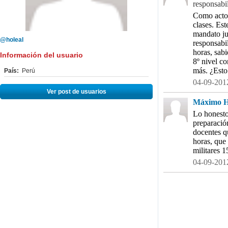
responsabi
Como acto 
clases. Es
mandato ju
@holeal
responsabi
horas, sab
Información del usuario
8º nivel c
más. ¿Esto
País:
Perú
04-09-2012
Ver post de usuarios
Máximo Ho
Lo honesto
preparación
docentes qu
horas, que
militares 1
04-09-2012