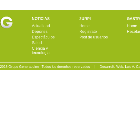
NOTICIAS
2URPI
GASTR
Actualidad
Home
Home
Deportes
Regístrate
Receta
Espectáculos
Post de usuarios
Salud
Ciencia y
tecnología
2018 Grupo Generaccion . Todos los derechos reservados |
Desarrollo Web: Luis A.