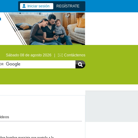
Iniciar sesión
REGÍSTRATE
Sábado 08 de agosto 2026 |
Contáctenos
ideos
 pobre hombre marxista que postulo a la