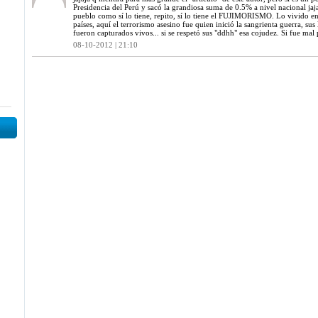
Presidencia del Perú y sacó la grandiosa suma de 0.5% a nivel nacional jaja
pueblo como sí lo tiene, repito, sí lo tiene el FUJIMORISMO. Lo vivido en
países, aquí el terrorismo asesino fue quien inició la sangrienta guerra, su
fueron capturados vivos... si se respetó sus "ddhh" esa cojudez. Si fue mal 
08-10-2012 | 21:10