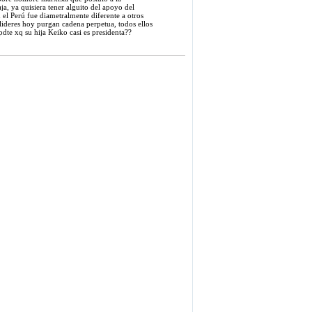
ja, ya quisiera tener alguito del apoyo del
 el Perú fue diametralmente diferente a otros
s lideres hoy purgan cadena perpetua, todos ellos
pdte xq su hija Keiko casi es presidenta??