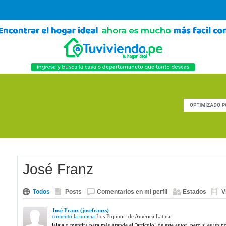
José Franz
Todos
Posts
Comentarios en mi perfil
Estados
V
José Franz (josefranzs)
comentó la noticia
Los Fujimori de América Latina
jajaja q mentira para más grande el "articulo" de este autor, pero si es un