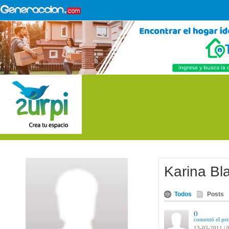
Karina Bl
Todos
Posts
()
comentó el per
13-03-2011 | 