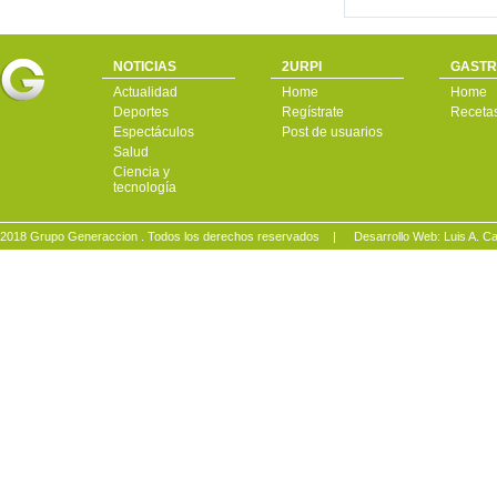
NOTICIAS
2URPI
GASTR
Actualidad
Home
Home
Deportes
Regístrate
Receta
Espectáculos
Post de usuarios
Salud
Ciencia y
tecnología
2018 Grupo Generaccion . Todos los derechos reservados |
Desarrollo Web: Luis A.