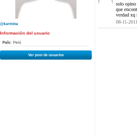
solo opino 
que encontr
verdad x
08-11-2011
@karmina
Información del usuario
País:
Perú
Ver post de usuarios