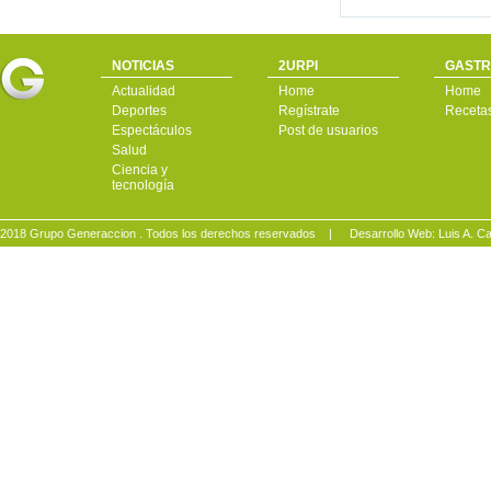
NOTICIAS
2URPI
GASTR
Actualidad
Home
Home
Deportes
Regístrate
Receta
Espectáculos
Post de usuarios
Salud
Ciencia y
tecnología
2018 Grupo Generaccion . Todos los derechos reservados |
Desarrollo Web: Luis A.