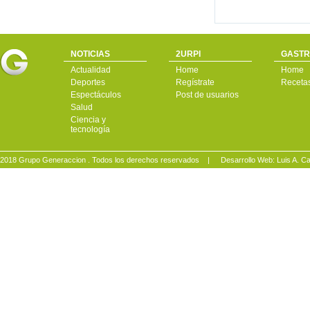
NOTICIAS
2URPI
GASTR
Actualidad
Home
Home
Deportes
Regístrate
Receta
Espectáculos
Post de usuarios
Salud
Ciencia y
tecnología
2018 Grupo Generaccion . Todos los derechos reservados |
Desarrollo Web: Luis A.