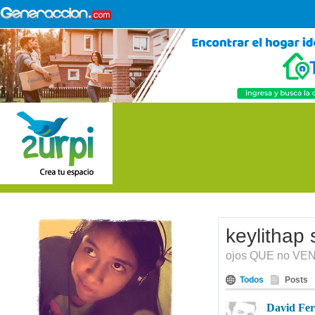
keylithap
ojos QUE no VEN
Todos
Posts
David Fe