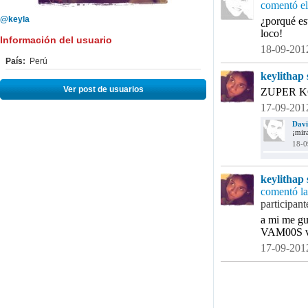
comentó el
@keyla
¿porqué es
loco!
Información del usuario
18-09-2012
País:
Perú
keylithap 
Ver post de usuarios
ZUPER 
17-09-2012
Dav
¡mir
18-0
keylithap 
comentó la
participant
a mi me gu
VAM00S 
17-09-2012