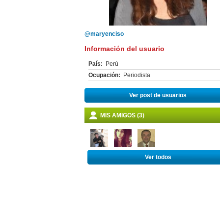
@maryenciso
Información del usuario
País:
Perú
Ocupación:
Periodista
Ver post de usuarios
MIS AMIGOS (3)
Ver todos