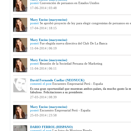
posteó
Convención de peruanos en Estados Unidos
17-06-2014 | 03:48
Mary Enciso (maryenciso)
posteó
Se aprobó proyecto de ley para elegir congresistas de peruanos en e
17-04-2014 | 18:15
Mary Enciso (maryenciso)
posteó
Fue elegida nueva directiva del Club De La Banca
11-04-2014 | 06:19
Mary Enciso (maryenciso)
posteó
Reunión de la Sociedad Peruana de Marketing
11-04-2014 | 06:11
David Fernando Cuellar (NEONUCK)
comentó el post
Encuentro Empresarial Perú - España
Es una gran oportunidad que muestran ambos países, da mucho gusto la m
fabuloso. Felicitaciones a su presidente.
27-03-2014 | 08:39
Mary Enciso (maryenciso)
posteó
Encuentro Empresarial Perú - España
25-03-2014 | 23:58
DARIO FERROL (HISPANO)
comentó el post
Las fotos de Monique Pineda