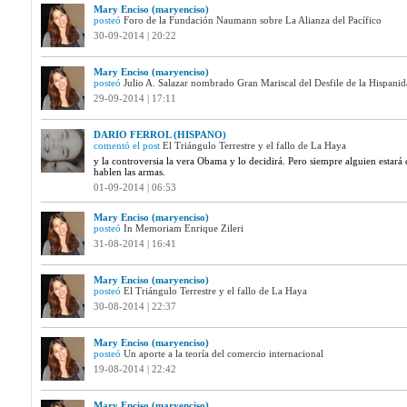
Mary Enciso (maryenciso)
posteó
Foro de la Fundación Naumann sobre La Alianza del Pacífico
30-09-2014 | 20:22
Mary Enciso (maryenciso)
posteó
Julio A. Salazar nombrado Gran Mariscal del Desfile de la Hispani
29-09-2014 | 17:11
DARIO FERROL (HISPANO)
comentó el post
El Triángulo Terrestre y el fallo de La Haya
y la controversia la vera Obama y lo decidirá. Pero siempre alguien estará 
hablen las armas.
01-09-2014 | 06:53
Mary Enciso (maryenciso)
posteó
In Memoriam Enrique Zileri
31-08-2014 | 16:41
Mary Enciso (maryenciso)
posteó
El Triángulo Terrestre y el fallo de La Haya
30-08-2014 | 22:37
Mary Enciso (maryenciso)
posteó
Un aporte a la teoría del comercio internacional
19-08-2014 | 22:42
Mary Enciso (maryenciso)