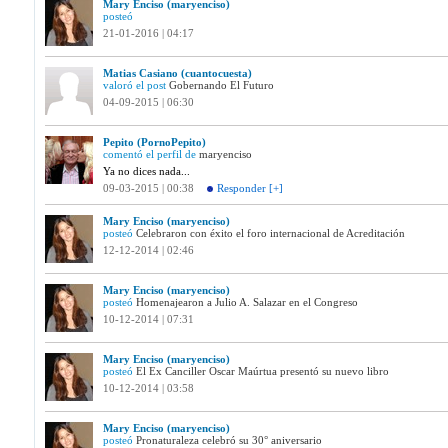
Mary Enciso (maryenciso)
posteó
21-01-2016 | 04:17
Matias Casiano (cuantocuesta)
valoró el post
Gobernando El Futuro
04-09-2015 | 06:30
Pepito (PornoPepito)
comentó el perfil de
maryenciso
Ya no dices nada...
09-03-2015 | 00:38
Responder [+]
Mary Enciso (maryenciso)
posteó
Celebraron con éxito el foro internacional de Acreditación
12-12-2014 | 02:46
Mary Enciso (maryenciso)
posteó
Homenajearon a Julio A. Salazar en el Congreso
10-12-2014 | 07:31
Mary Enciso (maryenciso)
posteó
El Ex Canciller Oscar Maúrtua presentó su nuevo libro
10-12-2014 | 03:58
Mary Enciso (maryenciso)
posteó
Pronaturaleza celebró su 30° aniversario