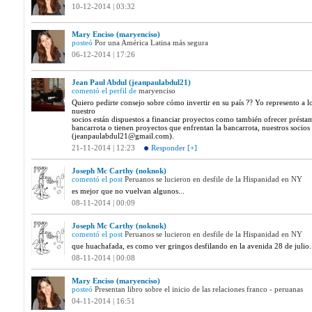
10-12-2014 | 03:32
Mary Enciso (maryenciso)
posteó
Por una América Latina más segura
06-12-2014 | 17:26
Jean Paul Abdul (jeanpaulabdul21)
comentó el perfil de
maryenciso
Quiero pedirte consejo sobre cómo invertir en su país ?? Yo represento a lo
nuestro
socios están dispuestos a financiar proyectos como también ofrecer préstamo
bancarrota o tienen proyectos que enfrentan la bancarrota, nuestros socios e
(jeanpaulabdul21@gmail.com).
21-11-2014 | 12:23
Responder [+]
Joseph Mc Carthy (noknok)
comentó el post
Peruanos se lucieron en desfile de la Hispanidad en NY
es mejor que no vuelvan algunos...
08-11-2014 | 00:09
Joseph Mc Carthy (noknok)
comentó el post
Peruanos se lucieron en desfile de la Hispanidad en NY
que huachafada, es como ver gringos desfilando en la avenida 28 de julio.
08-11-2014 | 00:08
Mary Enciso (maryenciso)
posteó
Presentan libro sobre el inicio de las relaciones franco - peruanas
04-11-2014 | 16:51