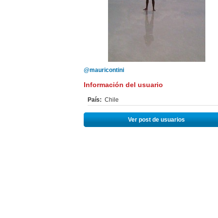
@mauricontini
Información del usuario
País:
Chile
Ver post de usuarios