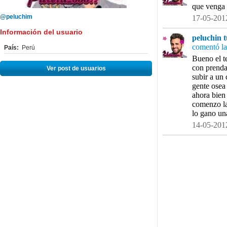
que venga h
@peluchim
17-05-2012
Información del usuario
peluchin 
comentó la
País:
Perú
Bueno el t
con prenda
Ver post de usuarios
subir a un 
gente osea 
ahora bien 
comenzo la
lo gano un
14-05-2012