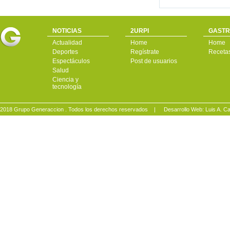
NOTICIAS
2URPI
GASTR
Actualidad
Home
Home
Deportes
Regístrate
Receta
Espectáculos
Post de usuarios
Salud
Ciencia y
tecnología
2018 Grupo Generaccion . Todos los derechos reservados |
Desarrollo Web: Luis A.