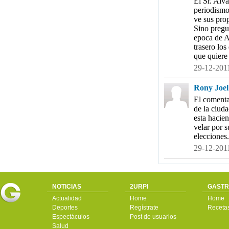
El Sr. Alv
periodismo
ve sus prop
Sino preg
epoca de A
trasero lo
que quiere
29-12-2011
Rony Joel 
El comenta
de la ciud
esta hacie
velar por s
elecciones.
29-12-2011
NOTICIAS
2URPI
GASTR
Actualidad
Home
Home
Deportes
Regístrate
Receta
Espectáculos
Post de usuarios
Salud