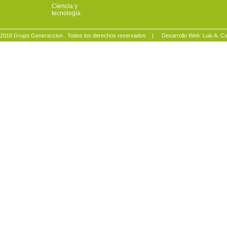
Ciencia y
tecnología
2018 Grupo Generaccion . Todos los derechos reservados |
Desarrollo Web: Luis A.