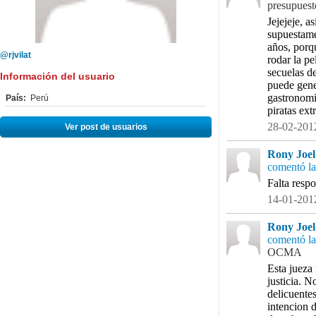
presupuest
Jejejeje,
supuestame
años, porq
@rjvilat
rodar la 
secuelas d
Información del usuario
puede gener
gastronomia
País:
Perú
piratas ext
28-02-2012
Ver post de usuarios
Rony Joel 
comentó la
Falta respo
14-01-2012
Rony Joel 
comentó la
OCMA
Esta jueza 
justicia. N
delicuentes
intencion 