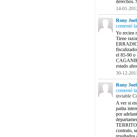
derechos. 
14-01-2012
Rony Joel 
comentó la
Yo recien m
Tiene razo
ERRADICA
fiscalizad
el 85-90 o
CAGANBAN 
estado a
30-12-2011
Rony Joel 
comentó la
inviable C
A ver si e
patita int
por adelan
departame
TERRITOR
contrato, 
resultados