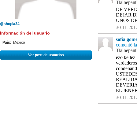
Tlalnepant
DE VERD
DEJAR D
UNOS DE
@shopia34
30-11-2012
Información del usuario
sofia gom
País:
México
comentó la
Tlalnepant
Ver post de usuarios
ezo ke lez 
verdaderos
condenan
USTEDES
REALIDA
DEVERIA
EL JENE
30-11-2012