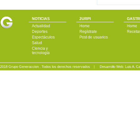
NOTICIAS
2URPI
GASTR
Actualidad
Home
Home
Deportes
Regístrate
Receta
Espectáculos
Post de usuarios
Salud
Ciencia y
tecnología
2018 Grupo Generaccion . Todos los derechos reservados |
Desarrollo Web: Luis A.