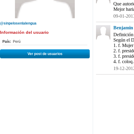
Que autori
Mejor hari
09-01-2013
@sinpelosenlalengua
Benjamin 
Información del usuario
Definición
Según el D
País:
Perú
1. f. Mujer
2. f. presi
Ver post de usuarios
3. f. presi
4. f. coloq
19-12-2012