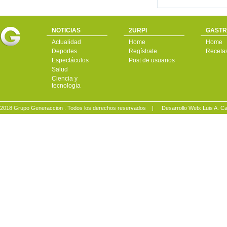
NOTICIAS
2URPI
GASTR
Actualidad
Home
Home
Deportes
Regístrate
Receta
Espectáculos
Post de usuarios
Salud
Ciencia y
tecnología
2018 Grupo Generaccion . Todos los derechos reservados |
Desarrollo Web: Luis A.