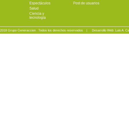
Espectáculos
Post de usuarios
Salud
Ciencia y
tecnología
2018 Grupo Generaccion . Todos los derechos reservados |
Desarrollo Web: Luis A.