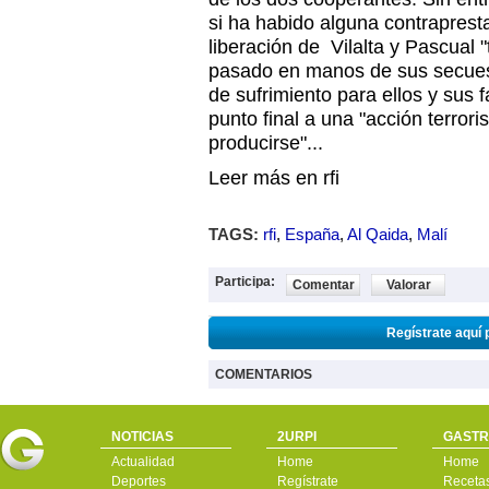
si ha habido alguna contrapresta
liberación de Vilalta y Pascual 
pasado en manos de sus secues
de sufrimiento para ellos y sus 
punto final a una "acción terror
producirse"...
Leer más en rfi
TAGS:
rfi
,
España
,
Al Qaida
,
Malí
Participa:
Comentar
Valorar
Regístrate aquí 
COMENTARIOS
NOTICIAS
2URPI
GASTR
Actualidad
Home
Home
Deportes
Regístrate
Receta