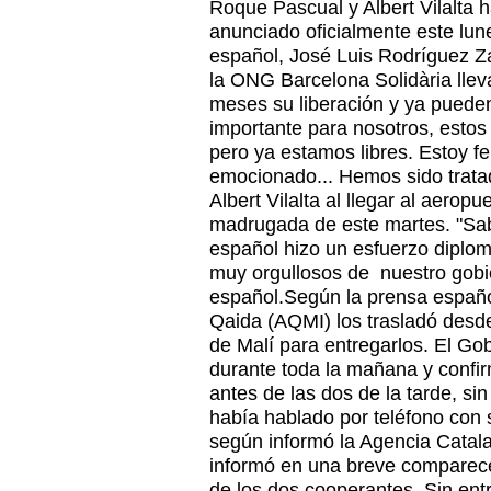
Roque Pascual y Albert Vilalta h
anunciado oficialmente este lun
español, José Luis Rodríguez 
la ONG Barcelona Solidària lle
meses su liberación y ya pueden
importante para nosotros, esto
pero ya estamos libres. Estoy fe
emocionado... Hemos sido trata
Albert Vilalta al llegar al aerop
madrugada de este martes. "Sa
español hizo un esfuerzo diplo
muy orgullosos de nuestro gobi
español.Según la prensa españo
Qaida (AQMI) los trasladó desde
de Malí para entregarlos. El Go
durante toda la mañana y confir
antes de las dos de la tarde, s
había hablado por teléfono con 
según informó la Agencia Catal
informó en una breve comparece
de los dos cooperantes. Sin ent