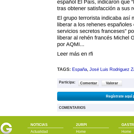
español El País, indicaron que “
tras obtener satisfacción a sus r
El grupo terrorista indicaba así
liberar a los rehenes españoles 
servicios secretos franceses” por
liberar al rehén francés Miche
por AQMI...
Leer más en rfi
TAGS:
España
,
José Luis Rodriguez Z
Participa:
Comentar
Valorar
Regístrate aquí 
COMENTARIOS
NOTICIAS
2URPI
GASTR
Actualidad
Home
Home