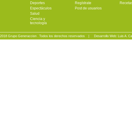
Deportes
Regístrate
Receta
Espectáculos
Post de usuarios
Salud
Ciencia y
tecnología
2018 Grupo Generaccion . Todos los derechos reservados |
Desarrollo Web: Luis A.