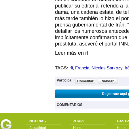
publicar su editorial referido a l
dama, una cadena estatal de tel
más tarde también lo hizo el por
prensa gubernamental de Irán. 
detallar los numerosos antecede
implícitamente confirmaron que 
prostituta, aseveró el portal INN.i
Leer más en rfi
TAGS:
rfi
,
Francia
,
Nicolas Sarkozy
,
Ir
Participa:
Comentar
Valorar
Regístrate aquí 
COMENTARIOS
NOTICIAS
2URPI
GASTR
Actualidad
Home
Home