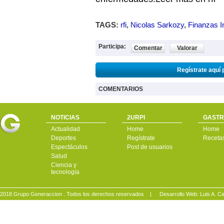
TAGS:
rfi
,
Nicolas Sarkozy
,
Finanzas I
Participa:
Comentar
Valorar
Regístrate aquí 
COMENTARIOS
NOTICIAS
2URPI
GASTR
Actualidad
Home
Home
Deportes
Regístrate
Receta
Espectáculos
Post de usuarios
Salud
Ciencia y
tecnología
2018 Grupo Generaccion . Todos los derechos reservados |
Desarrollo Web: Luis A.