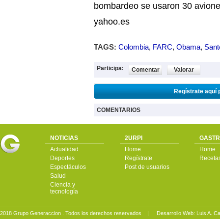
bombardeo se usaron 30 aviones
yahoo.es
TAGS:
Colombia
,
FARC
,
Obama
,
Sant
Participa:
Comentar
Valorar
Regístrate aquí 
COMENTARIOS
NOTICIAS
2URPI
GASTR
Actualidad
Home
Home
Deportes
Regístrate
Receta
Espectáculos
Post de usuarios
Salud
Ciencia y
tecnología
2018 Grupo Generaccion . Todos los derechos reservados |
Desarrollo Web: Luis A.