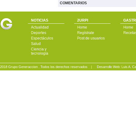
COMENTARIOS
NOTICIAS
2URPI
GASTR
Actualidad
Home
Home
Deportes
Regístrate
Receta
Espectáculos
Post de usuarios
Salud
Ciencia y
tecnología
2018 Grupo Generaccion . Todos los derechos reservados |
Desarrollo Web: Luis A.