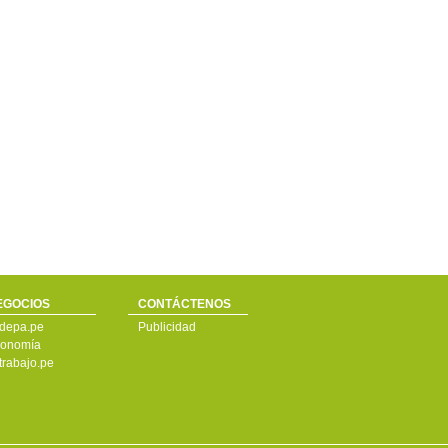
EGOCIOS
CONTÁCTENOS
depa.pe
Publicidad
onomía
trabajo.pe