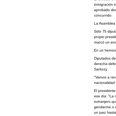
inmigración i
aprobado des
concurrido.
La Asamblea 
Sólo 75 diput
propio presi
marcó un end
En un hemicic
Diputados de
derecha defen
Sarkozy.
"Vamos a reva
nacionalidad 
El president
ese día: "La 
extranjero qu
gendarme o cu
un juez hast