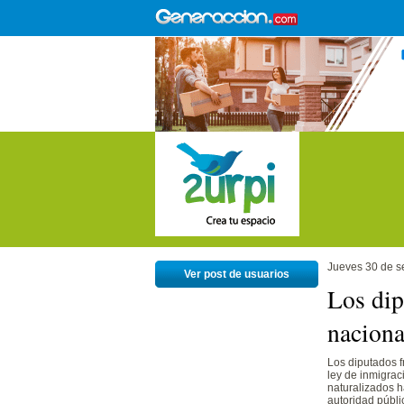
Jueves 30 de s
Ver post de usuarios
Los dip
naciona
Los diputados f
ley de inmigrac
naturalizados h
autoridad públi