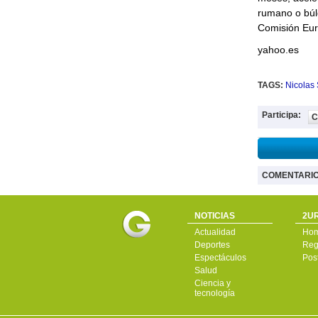
rumano o búl
Comisión Eur
yahoo.es
TAGS:
Nicolas 
Participa:
C
COMENTARI
NOTICIAS
2UR
Actualidad
Ho
Deportes
Regí
Espectáculos
Pos
Salud
Ciencia y
tecnología