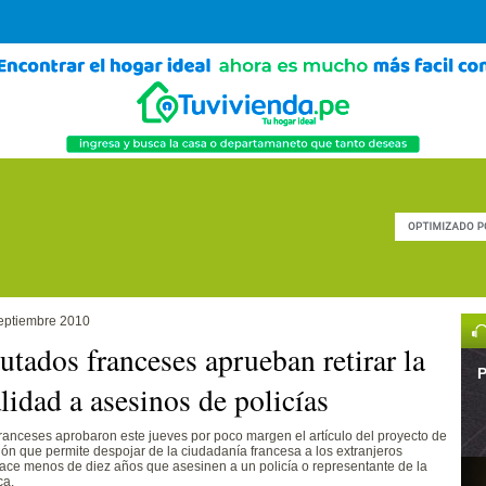
eptiembre 2010
utados franceses aprueban retirar la
P
lidad a asesinos de policías
ranceses aprobaron este jueves por poco margen el artículo del proyecto de
ión que permite despojar de la ciudadanía francesa a los extranjeros
ace menos de diez años que asesinen a un policía o representante de la
ca.