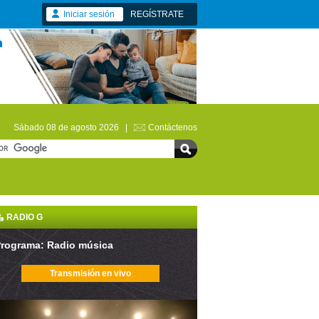
Iniciar sesión
REGÍSTRATE
Sábado 08 de agosto 2026 |
Contáctenos
RADIO G
rograma: Radio música
Transmisión en vivo