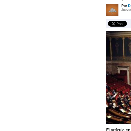
Por
D
Jueves
El artículo e