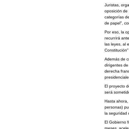
Juristas, or
oposición de 
categorías de
de papel", con
Por eso, la o
recurrirá ant
las leyes, al
Constitución"
Además de cri
dirigentes de
derecha franc
presidenciale
El proyecto d
será sometido
Hasta ahora,
personas) pue
la seguridad 
El Gobierno f
meses, acele