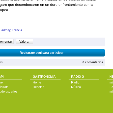
garo que desembocaron en un duro enfrentamiento con la
opea.
Sarkozy
,
Francia
omentar
Valorar
Regístrate aquí para participar
OS
0 comentarios
PI
GASTRONOMÍA
RADIO G
N
me
Home
Radio
mi
strate
Recetas
Música
Ec
t de usuarios
mi