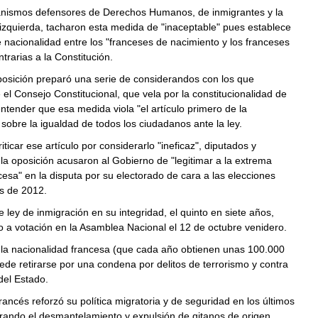
ganismos defensores de Derechos Humanos, de inmigrantes y la
izquierda, tacharon esta medida de "inaceptable" pues establece
 nacionalidad entre los "franceses de nacimiento y los franceses
trarias a la Constitución.
posición preparó una serie de considerandos con los que
e el Consejo Constitucional, que vela por la constitucionalidad de
 entender que esa medida viola "el artículo primero de la
 sobre la igualdad de todos los ciudadanos ante la ley.
ticar ese artículo por considerarlo "ineficaz", diputados y
 la oposición acusaron al Gobierno de "legitimar a la extrema
esa" en la disputa por su electorado de cara a las elecciones
s de 2012.
e ley de inmigración en su integridad, el quinto en siete años,
 a votación en la Asamblea Nacional el 12 de octubre venidero.
 la nacionalidad francesa (que cada año obtienen unas 100.000
de retirarse por una condena por delitos de terrorismo y contra
del Estado.
rancés reforzó su política migratoria y de seguridad en los últimos
rando el desmantelamiento y expulsión de gitanos de origen