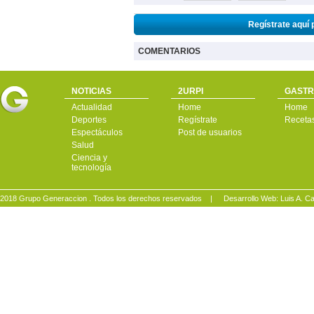
Regístrate aquí 
COMENTARIOS
NOTICIAS
2URPI
GASTR
Actualidad
Home
Home
Deportes
Regístrate
Receta
Espectáculos
Post de usuarios
Salud
Ciencia y
tecnología
2018 Grupo Generaccion . Todos los derechos reservados |
Desarrollo Web: Luis A.