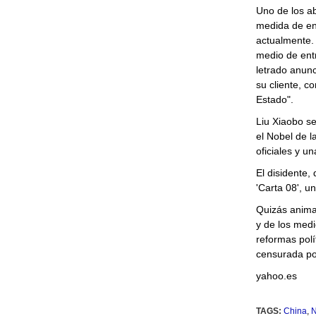
Uno de los a
medida de en
actualmente.
medio de entr
letrado anunc
su cliente, c
Estado".
Liu Xiaobo se
el Nobel de l
oficiales y u
El disidente,
'Carta 08', u
Quizás animad
y de los medi
reformas polí
censurada por
yahoo.es
TAGS:
China
,
N