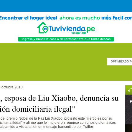
e octubre 2010
, esposa de Liu Xiaobo, denuncia su
P
ión domiciliaria ilegal"
 del premio Nobel de la Paz Liu Xiaobo, protestó este miércoles por su
ciliaria ilegal" y afirmó que le impidieron reunirse con unos diplomáticos
bían ido a visitarla, en un mensaje transmitido por Twitter.