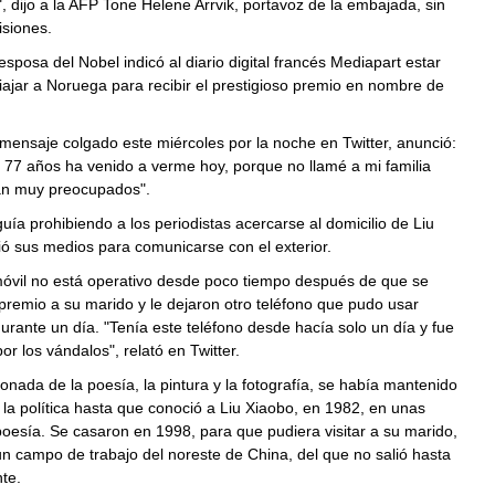
 dijo a la AFP Tone Helene Arrvik, portavoz de la embajada, sin
isiones.
 esposa del Nobel indicó al diario digital francés Mediapart estar
iajar a Noruega para recibir el prestigioso premio en nombre de
ensaje colgado este miércoles por la noche en Twitter, anunció:
 77 años ha venido a verme hoy, porque no llamé a mi familia
an muy preocupados".
guía prohibiendo a los periodistas acercarse al domicilio de Liu
gió sus medios para comunicarse con el exterior.
móvil no está operativo desde poco tiempo después de que se
 premio a su marido y le dejaron otro teléfono que pudo usar
rante un día. "Tenía este teléfono desde hacía solo un día y fue
or los vándalos", relató en Twitter.
ionada de la poesía, la pintura y la fotografía, se había mantenido
la política hasta que conoció a Liu Xiaobo, en 1982, en unas
oesía. Se casaron en 1998, para que pudiera visitar a su marido,
n campo de trabajo del noreste de China, del que no salió hasta
nte.