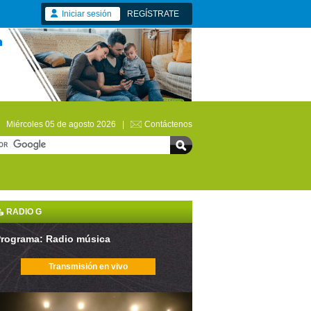
Iniciar sesión
REGÍSTRATE
Miércoles 05 de agosto 2026 |
Contáctenos
RADIO G
rograma: Radio música
Transmisión en vivo