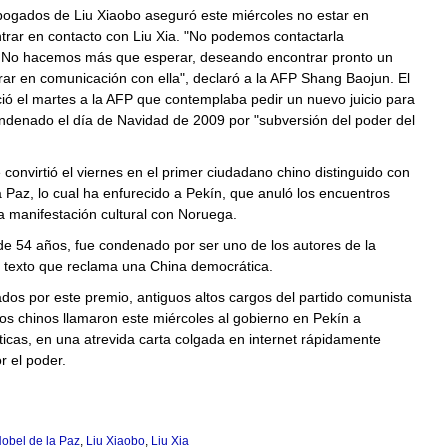
bogados de Liu Xiaobo aseguró este miércoles no estar en
trar en contacto con Liu Xia. "No podemos contactarla
 No hacemos más que esperar, deseando encontrar pronto un
ar en comunicación con ella", declaró a la AFP Shang Baojun. El
ió el martes a la AFP que contemplaba pedir un nuevo juicio para
ondenado el día de Navidad de 2009 por "subversión del poder del
 convirtió el viernes en el primer ciudadano chino distinguido con
a Paz, lo cual ha enfurecido a Pekín, que anuló los encuentros
na manifestación cultural con Noruega.
 de 54 años, fue condenado por ser uno de los autores de la
n texto que reclama una China democrática.
os por este premio, antiguos altos cargos del partido comunista
os chinos llamaron este miércoles al gobierno en Pekín a
ticas, en una atrevida carta colgada en internet rápidamente
 el poder.
obel de la Paz
,
Liu Xiaobo
,
Liu Xia