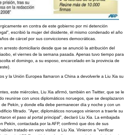
érgicamente en contra de este gobierno por mi detención
ilegal", escribió la mujer del disidente, él mismo condenado el año
años de cárcel por sus convicciones democráticas.
en arresto domiciliario desde que se anunció la atribución del
Xiaobo, el viernes de la semana pasada. Apenas tuvo tiempo para
 escolta el domingo, a su esposo, encarcelado en la provincia de
este).
s y la Unión Europea llamaron a China a devolverle a Liu Xia su
tes, este miércoles, Liu Xia afirmó, también en Twitter, que se le
do reunirse con unos diplomáticos noruegos, que se desplazaron
o de Pekín, y donde ella debe permanecer día y noche y con un
ificio filtrado. "Ayer, diplomáticos noruegos vinieron a traerle su
rtaron el paso al portal principal", declaró Liu Xia. La embajada
n Pekín, contactada por la AFP, confirmó que dos de sus
abían tratado en vano visitar a Liu Xia. Vinieron a "verificar