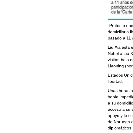
"Protesto en
domiciliaria 
pasado a 11 
Liu Xia está 
Nobel a Liu 
visitar, bajo
Liaoning (nor
Estados Unido
libertad.
Unas horas an
había impedi
a su domicili
acceso a su ed
apoyo y le co
de Noruega e
diplomáticos h