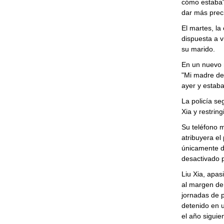
cómo estaba",
dar más prec
El martes, la
dispuesta a v
su marido.
En un nuevo m
"Mi madre de
ayer y estab
La policía se
Xia y restrin
Su teléfono 
atribuyera el
únicamente du
desactivado p
Liu Xia, apas
al margen de 
jornadas de p
detenido en u
el año siguie