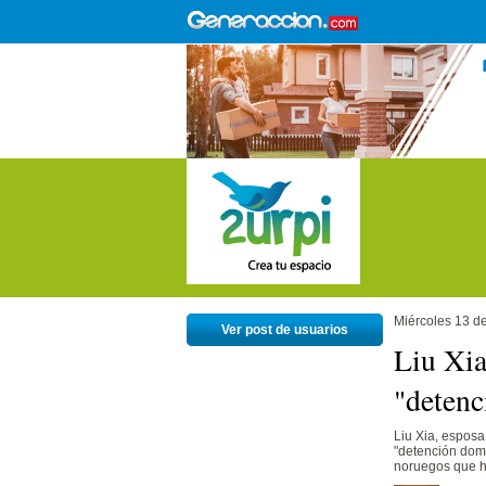
Miércoles 13 d
Ver post de usuarios
Liu Xia
"detenc
Liu Xia, esposa
"detención domi
noruegos que ha