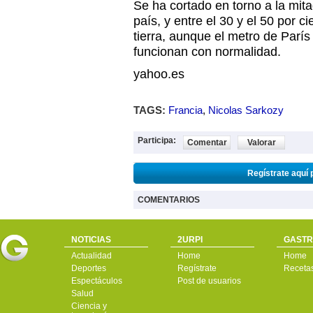
Se ha cortado en torno a la mitad
país, y entre el 30 y el 50 por 
tierra, aunque el metro de París 
funcionan con normalidad.
yahoo.es
TAGS:
Francia
,
Nicolas Sarkozy
Participa:
Comentar
Valorar
Regístrate aquí 
COMENTARIOS
NOTICIAS
2URPI
GASTR
Actualidad
Home
Home
Deportes
Regístrate
Receta
Espectáculos
Post de usuarios
Salud
Ciencia y