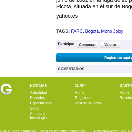
Picota, situada en el sur de Bog
yahoo.es
TAGS:
FARC
,
Bogotá
,
Mono Jojoy
Participa:
Comentar
Valorar
Regístrate aquí 
COMENTARIOS
NOTICIAS
2URPI
GASTR
Actualidad
Home
Home
Deportes
Regístrate
Receta
Espectáculos
Post de usuarios
Salud
Ciencia y
tecnología
2018 Grupo Generaccion . Todos los derechos reservados |
Desarrollo Web: Luis A.