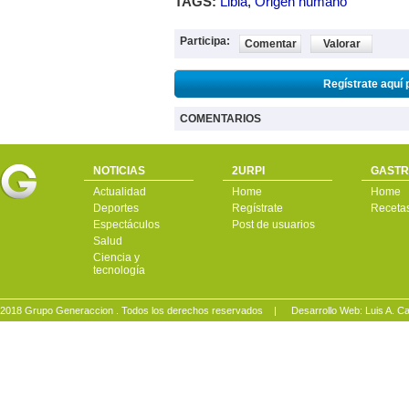
TAGS:
Libia
,
Origen humano
Participa:
Comentar
Valorar
Regístrate aquí 
COMENTARIOS
NOTICIAS
2URPI
GASTR
Actualidad
Home
Home
Deportes
Regístrate
Receta
Espectáculos
Post de usuarios
Salud
Ciencia y
tecnología
2018 Grupo Generaccion . Todos los derechos reservados |
Desarrollo Web: Luis A.