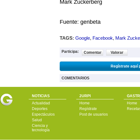
Mark Zuckerberg
Fuente: genbeta
TAGS:
Google
,
Facebook
,
Mark Zucke
Participa:
Comentar
Valorar
Regístrate aquí 
COMENTARIOS
NOTICIAS
2URPI
GASTR
Actualidad
Home
Home
Deportes
Regístrate
Receta
Espectáculos
Post de usuarios
Salud
Ciencia y
tecnología