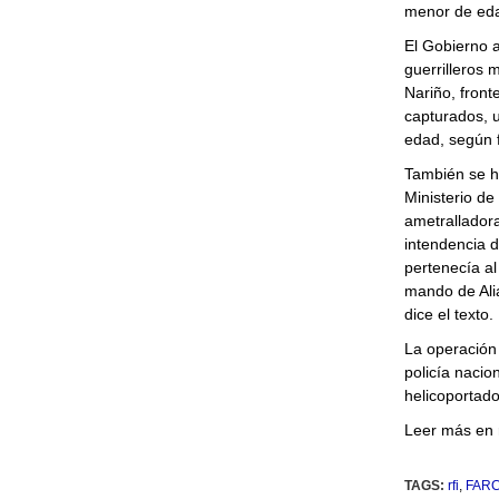
menor de eda
El Gobierno a
guerrilleros 
Nariño, front
capturados, u
edad, según f
También se ha
Ministerio de
ametralladora
intendencia 
pertenecía al
mando de Ali
dice el texto.
La operación 
policía naci
helicoportado
Leer más en r
TAGS:
rfi
,
FAR