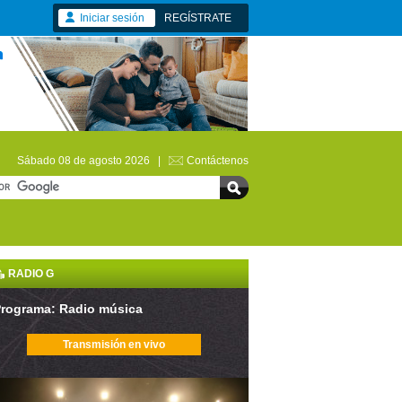
Iniciar sesión
REGÍSTRATE
Sábado 08 de agosto 2026 |
Contáctenos
RADIO G
rograma: Radio música
Transmisión en vivo