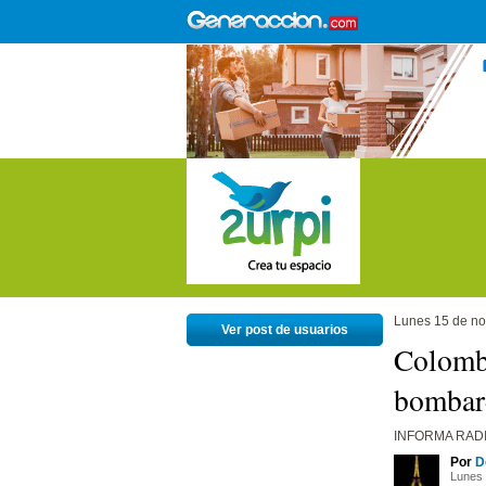
Lunes 15 de n
Ver post de usuarios
Colombi
bombar
INFORMA RAD
Por
D
Lunes 