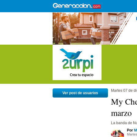
Martes 07 de d
Ver post de usuarios
My Che
marzo
La banda de Nu
Por
M
Martes