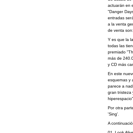
actuarán en e
"Danger Days:
entradas será
a la venta ge
de venta son:
Y es que la l
todas las ti
premiado "Th
más de 240.0
y CD más cam
En este nuevo
esquemas y ac
parece a nad
gran tristeza
hiperespacio"
Por otra part
'Sing'.
A continuación
01. Look Aliv