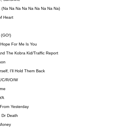
a (Na Na Na Na Na Na Na Na Na)
of Heart
 (GO!)
 Hope For Me Is You
And The Kobra Kid/Traffic Report
son
self, I'll Hold Them Back
E/C/R/O/W
ime
YA
 From Yesterday
, Dr Death
 Money