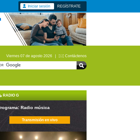
Iniciar sesión
REGÍSTRATE
Viernes 07 de agosto 2026 |
Contáctenos
RADIO G
rograma: Radio música
Transmisión en vivo