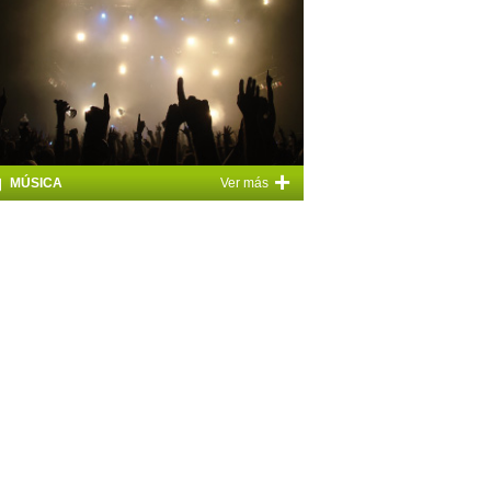
+
MÚSICA
Ver más