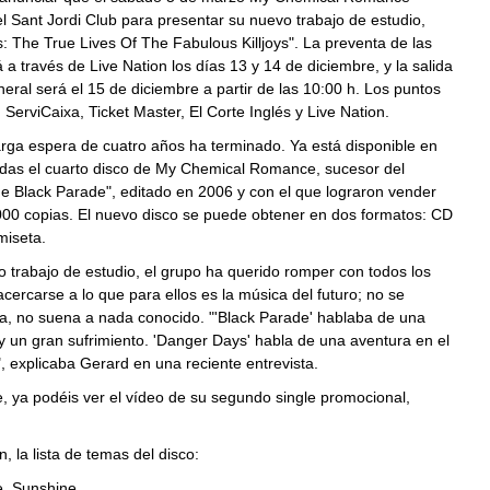
l Sant Jordi Club para presentar su nuevo trabajo de estudio,
 The True Lives Of The Fabulous Killjoys". La preventa de las
 a través de Live Nation los días 13 y 14 de diciembre, y la salida
neral será el 15 de diciembre a partir de las 10:00 h. Los puntos
 ServiCaixa, Ticket Master, El Corte Inglés y Live Nation.
arga espera de cuatro años ha terminado. Ya está disponible en
endas el cuarto disco de My Chemical Romance, sucesor del
e Black Parade", editado en 2006 y con el que lograron vender
00 copias. El nuevo disco se puede obtener en dos formatos: CD
iseta.
 trabajo de estudio, el grupo ha querido romper con todos los
ercarse a lo que para ellos es la música del futuro; no se
a, no suena a nada conocido. "'Black Parade' hablaba de una
 y un gran sufrimiento. 'Danger Days' habla de una aventura en el
, explicaba Gerard en una reciente entrevista.
e, ya podéis ver el vídeo de su segundo single promocional,
, la lista de temas del disco:
e, Sunshine