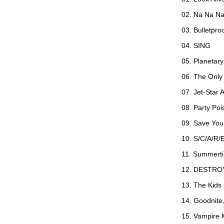
02. Na Na N
03. Bulletpro
04. SING
05. Planetary
06. The Only
07. Jet-Star 
08. Party Poi
09. Save Your
10. S/C/A/R/
11. Summert
12. DESTRO
13. The Kids
14. Goodnite
15. Vampire