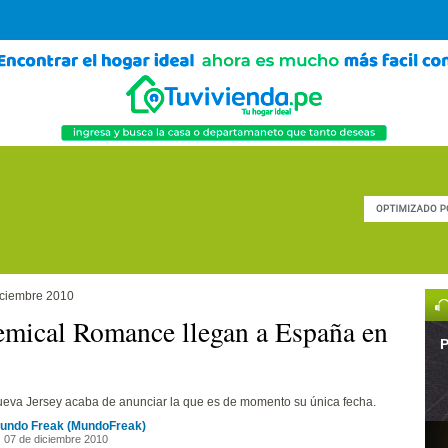
iciembre 2010
mical Romance llegan a España en
P
eva Jersey acaba de anunciar la que es de momento su única fecha.
undo Freak (MundoFreak)
 07 de diciembre 2010