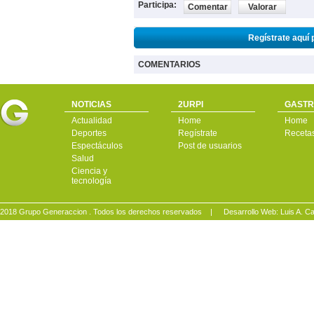
Participa:
Comentar
Valorar
Regístrate aquí 
COMENTARIOS
NOTICIAS
2URPI
GASTR
Actualidad
Home
Home
Deportes
Regístrate
Receta
Espectáculos
Post de usuarios
Salud
Ciencia y
tecnología
2018 Grupo Generaccion . Todos los derechos reservados |
Desarrollo Web: Luis A.