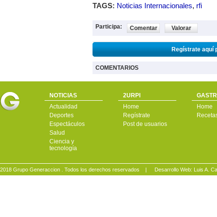
TAGS:
Noticias Internacionales
,
rfi
Participa:
Comentar
Valorar
Regístrate aquí 
COMENTARIOS
NOTICIAS
2URPI
GASTR
Actualidad
Home
Home
Deportes
Regístrate
Receta
Espectáculos
Post de usuarios
Salud
Ciencia y
tecnología
2018 Grupo Generaccion . Todos los derechos reservados |
Desarrollo Web: Luis A.