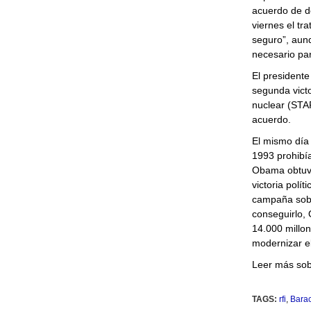
acuerdo de de
viernes el t
seguro”, aun
necesario par
El president
segunda victo
nuclear (STAR
acuerdo.
El mismo día 
1993 prohibí
Obama obtuvo
victoria polí
campaña sobre
conseguirlo,
14.000 millo
modernizar e
Leer más sobr
TAGS:
rfi
,
Bara