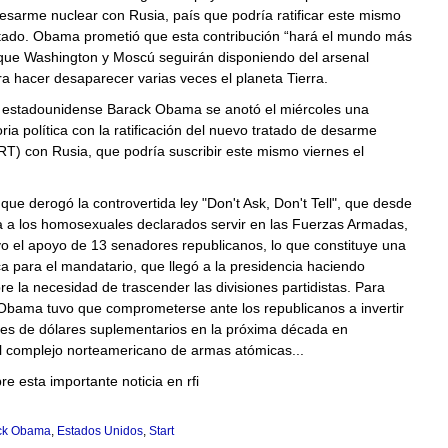
sarme nuclear con Rusia, país que podría ratificar este mismo
ratado. Obama prometió que esta contribución “hará el mundo más
que Washington y Moscú seguirán disponiendo del arsenal
a hacer desaparecer varias veces el planeta Tierra.
e estadounidense Barack Obama se anotó el miércoles una
ria política con la ratificación del nuevo tratado de desarme
T) con Rusia, que podría suscribir este mismo viernes el
que derogó la controvertida ley "Don't Ask, Don't Tell", que desde
a a los homosexuales declarados servir en las Fuerzas Armadas,
 el apoyo de 13 senadores republicanos, lo que constituye una
tica para el mandatario, que llegó a la presidencia haciendo
 la necesidad de trascender las divisiones partidistas. Para
 Obama tuvo que comprometerse ante los republicanos a invertir
nes de dólares suplementarios en la próxima década en
l complejo norteamericano de armas atómicas...
e esta importante noticia en rfi
ck Obama
,
Estados Unidos
,
Start