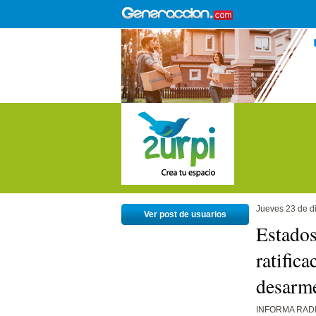
Jueves 23 de d
Ver post de usuarios
Estados
ratifica
desarme
INFORMA RAD