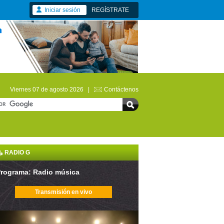
Iniciar sesión
REGÍSTRATE
Viernes 07 de agosto 2026 |
Contáctenos
RADIO G
rograma: Radio música
Transmisión en vivo