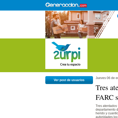
Jueves 06 de e
Ver post de usuarios
Tres at
FARC s
Tres atentados 
departamento de
herido y cuanti
autoridades loc