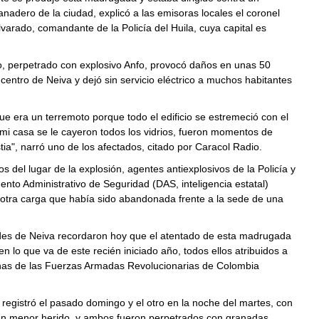
nadero de la ciudad, explicó a las emisoras locales el coronel
lvarado, comandante de la Policía del Huila, cuya capital es
o, perpetrado con explosivo Anfo, provocó daños en unas 50
 centro de Neiva y dejó sin servicio eléctrico a muchos habitantes
 era un terremoto porque todo el edificio se estremeció con el
mi casa se le cayeron todos los vidrios, fueron momentos de
a", narró uno de los afectados, citado por Caracol Radio.
s del lugar de la explosión, agentes antiexplosivos de la Policía y
nto Administrativo de Seguridad (DAS, inteligencia estatal)
 otra carga que había sido abandonada frente a la sede de una
des de Neiva recordaron hoy que el atentado de esta madrugada
 en lo que va de este recién iniciado año, todos ellos atribuidos a
anas de las Fuerzas Armadas Revolucionarias de Colombia
 registró el pasado domingo y el otro en la noche del martes, con
un menor herido, y ambos fueron perpetrados con granadas