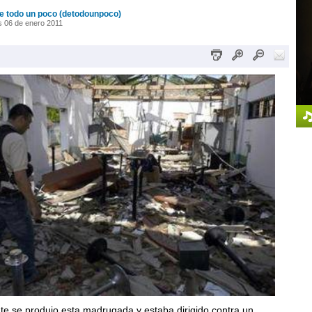
e todo un poco (detodounpoco)
 06 de enero 2011
te se produjo esta madrugada y estaba dirigido contra un