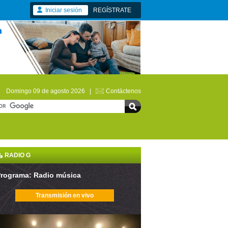
Iniciar sesión
REGÍSTRATE
Domingo 09 de agosto 2026 |
Contáctenos
RADIO G
rograma: Radio música
Transmisión en vivo