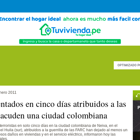
nero 2011
entados en cinco días atribuidos a las
P
acuden una ciudad colombiana
terroristas en solo cinco días en la ciudad colombiana de Neiva, en el
l Huila (sur), atribuidos a la guerrilla de las FARC han dejado al menos un
osos daños en viviendas y en el servicio eléctrico, informaron hoy las
ales.