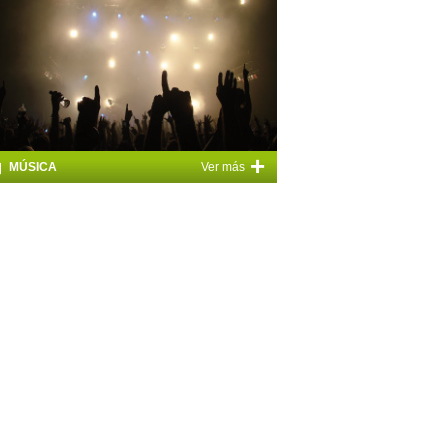
+
MÚSICA
Ver más