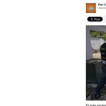
Por
D
Jueves
El más recien