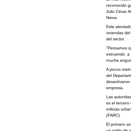
reconocido ga
Julio César A
Neiva.
Este atentad
viviendas del
del sector.
"Pensamos que
estruendo, a 
mucha angusti
A pocos metro
del Departame
desactivaron
empresa.
Las autorida
es el tercero
milicias urb
(FARC).
El primero se
un saldo de 