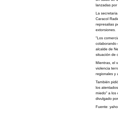
lanzadas por 
La secretari
Caracol Radio
represalias p
extorsiones.
"Los comerci
colaborando c
alcalde de Ne
situación de 
Mientras, el 
violencia terr
regionales y 
También pidió
los atentados
miedo" a los
divulgado por
Fuente: yaho