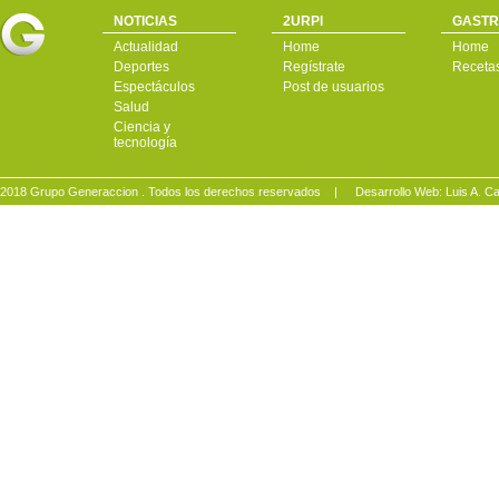
NOTICIAS
2URPI
GASTR
Actualidad
Home
Home
Deportes
Regístrate
Receta
Espectáculos
Post de usuarios
Salud
Ciencia y
tecnología
2018 Grupo Generaccion . Todos los derechos reservados |
Desarrollo Web: Luis A.