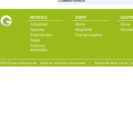
COMENTARIOS
NOTICIAS
2URPI
GASTR
Actualidad
Home
Home
Deportes
Regístrate
Receta
Espectáculos
Post de usuarios
Salud
Ciencia y
tecnología
2018 Grupo Generaccion . Todos los derechos reservados |
Desarrollo Web: Luis A.