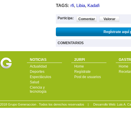
TAGS:
rfi
,
Libia
,
Kadafi
Participa:
Comentar
Valorar
Regístrate aquí 
COMENTARIOS
NOTICIAS
2URPI
GASTR
Actualidad
Home
Home
Deportes
Regístrate
Receta
Espectáculos
Post de usuarios
Salud
Ciencia y
tecnología
2018 Grupo Generaccion . Todos los derechos reservados |
Desarrollo Web: Luis A.