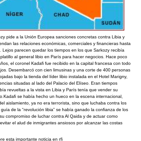
zy pide a la Unión Europea sanciones concretas contra Libia y
endan las relaciones económicas, comerciales y financieras hasta
 Lejos parecen quedar los tiempos en los que Sarkozy recibía
latillo al general libio en París para hacer negocios. Hace poco
ños, el coronel Kadafi fue recibido en la capital francesa con todo
ajos. Desembarcó con cien limusinas y una corte de 400 personas
jadas bajo la tienda del líder libio instalada en el Hotel Marigny,
cias situadas al lado del Palacio del Elíseo. Eran tiempos
abía revueltas a la vista en Libia y París tenía que vender su
co.Kadafi se había hecho un hueco en la escena internacional,
del aislamiento, ya no era terrorista, sino que luchaba contra los
l guía de la “revolución libia” se había ganado la confianza de los
su compromiso de luchar contra Al Qaida y de actuar como
vitar el alud de inmigrantes ansiosos por alcanzar las costas
e esta importante noticia en rfi