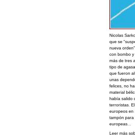
Nicolas Sarko
que se “susp
nueva orden”.
con bombo y p
más de tres a
tipo de agas
que fueron alo
unas dependen
felices, no h
material béli
había salido 
terroristas. E
europeos en 
tampón para e
europeas...
Leer más sobr