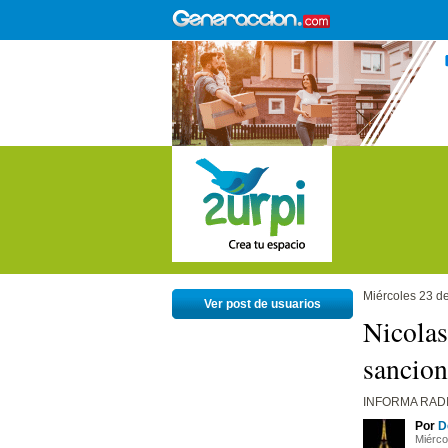
Miércoles 23 de
Ver post de usuarios
Nicolas
sancion
INFORMA RAD
Por
D
Miérco