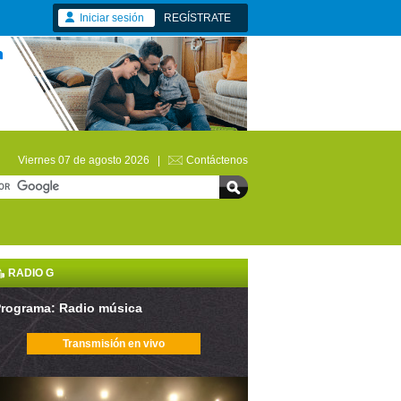
Iniciar sesión
REGÍSTRATE
Viernes 07 de agosto 2026 |
Contáctenos
RADIO G
rograma: Radio música
Transmisión en vivo