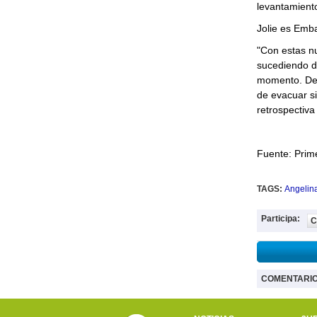
levantamiento
Jolie es Emb
"Con estas nu
sucediendo d
momento. Deb
de evacuar s
retrospectiv
Fuente: Prim
TAGS:
Angelina
Participa:
C
COMENTARI