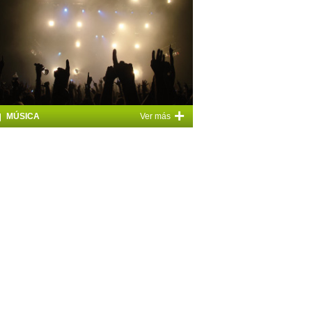
+
MÚSICA
Ver más