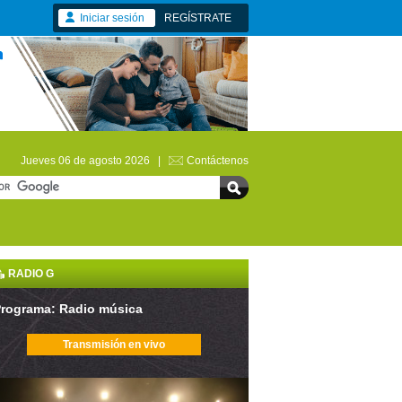
Iniciar sesión
REGÍSTRATE
Jueves 06 de agosto 2026 |
Contáctenos
RADIO G
rograma: Radio música
Transmisión en vivo