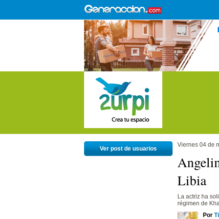
Viernes 04 de 
Ver post de usuarios
Angelin
Libia
La actriz ha sol
régimen de Kha
Por
T