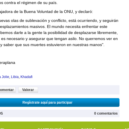
s contra el régimen de su país.
ajadora de la Buena Voluntad de la ONU, y declaró:
evas olas de sublevación y conflicto, está ocurriendo, y seguirán
esplazamientos masivos. El mundo necesita enfrentar este
emos darle a la gente la posibilidad de desplazarse libremente,
i es necesario y asegurar que tengan asilo. No querremos ver en
a y saber que sus muertes estuvieron en nuestras manos".
eraplana
 Jolie
,
Libia
,
Khadafi
omentar
Valorar
Regístrate aquí para participar
OS
0 comentarios