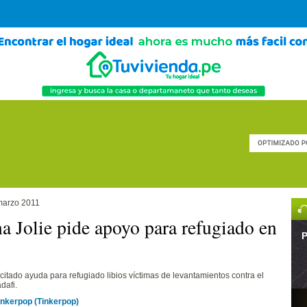
marzo 2011
a Jolie pide apoyo para refugiado en
P
icitado ayuda para refugiado libios víctimas de levantamientos contra el
dafi.
inkerpop (Tinkerpop)