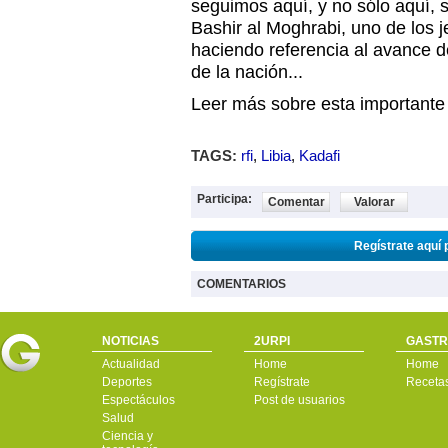
seguimos aquí, y no sólo aquí, si
Bashir al Moghrabi, uno de los 
haciendo referencia al avance d
de la nación...
Leer más sobre esta importante n
TAGS:
rfi
,
Libia
,
Kadafi
Participa:
Comentar
Valorar
Regístrate aquí 
COMENTARIOS
NOTICIAS
2URPI
GASTR
Actualidad
Home
Home
Deportes
Regístrate
Receta
Espectáculos
Post de usuarios
Salud
Ciencia y