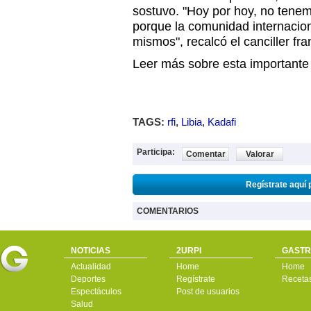
sostuvo. "Hoy por hoy, no tenem
porque la comunidad internacion
mismos", recalcó el canciller fra
Leer más sobre esta importante n
TAGS:
rfi
,
Libia
,
Kadafi
Participa:
Comentar
Valorar
Regístrate aquí 
COMENTARIOS
NOTICIAS
2URPI
GASTR
Actualidad
Home
Home
Deportes
Regístrate
Receta
Espectáculos
Post de usuarios
Salud