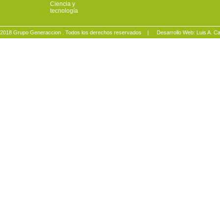
Ciencia y
tecnología
2018 Grupo Generaccion . Todos los derechos reservados |
Desarrollo Web: Luis A.